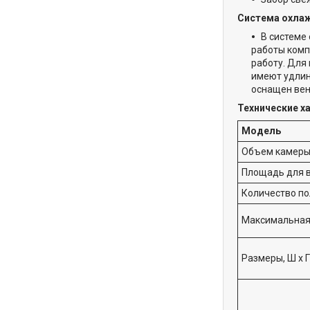
Система охла
В системе
работы комп
работу. Для
имеют удлин
оснащен вен
Технические х
Модель
Объем камеры,
Площадь для в
Количество по
Максимальная
Размеры, Ш х Г