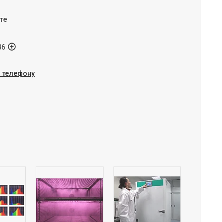
те
36
о телефону