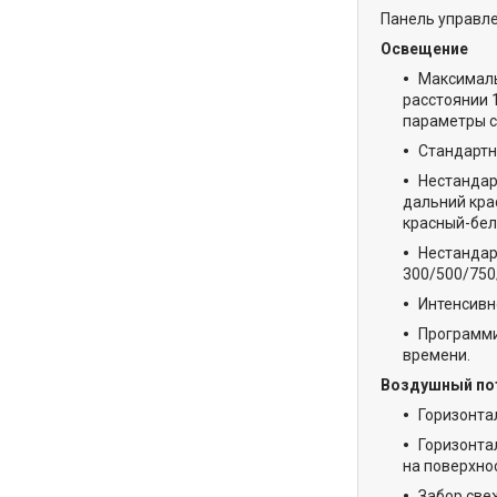
Панель управл
Освещение
Максималь
расстоянии 
параметры с
Стандартн
Нестандар
дальний кра
красный-бе
Нестандар
300/500/750/
Интенсивн
Программи
времени.
Воздушный по
Горизонта
Горизонта
на поверхнос
Забор све