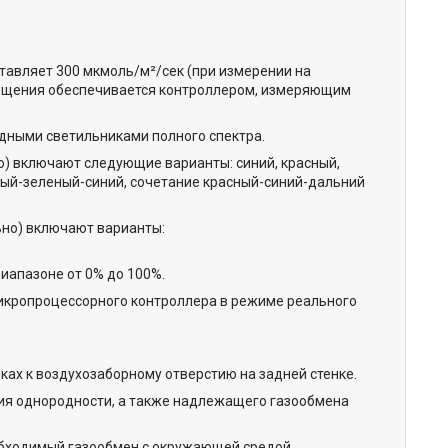
тавляет 300 мкмоль/м²/сек (при измерении на
свещения обеспечивается контроллером, измеряющим
дными светильниками полного спектра.
) включают следующие варианты: синий, красный,
ный-зеленый-синий, сочетание красный-синий-дальний
ьно) включают варианты:
иапазоне от 0% до 100%.
кропроцессорного контроллера в режиме реального
ах к воздухозаборному отверстию на задней стенке.
ия однородности, а также надлежащего газообмена
еобходимый газообмен с окружающей средой.