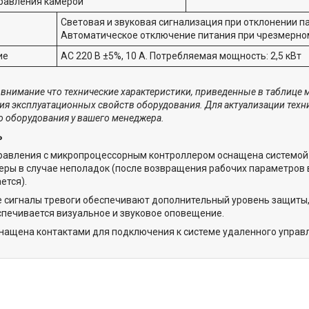
равления камерой
Световая и звуковая сигнализация при отклонении п
Автоматическое отключение питания при чрезмерном
ие
AC 220 В ±5%, 10 А. Потребляемая мощность: 2,5 кВт
внимание что технические характеристики, приведенные в таблице 
ния эксплуатационных свойств оборудования. Для актуализации техн
 оборудования у вашего менеджера.
ь
равления с микропроцессорным контроллером оснащена системой 
еры в случае неполадок (после возвращения рабочих параметров
ется).
 сигналы тревоги обеспечивают дополнительный уровень защиты, 
спечивается визуальное и звуковое оповещение.
нащена контактами для подключения к системе удаленного управ