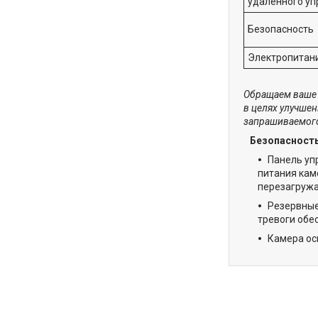
удалённого уп
Безопасность
Электропитан
Обращаем ваше 
в целях улучше
запрашиваемого
Безопасност
Панель уп
питания кам
перезагружа
Резервные
тревоги обе
Камера ос