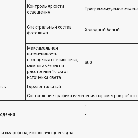
Контроль яркости
Программируемое измене
освещения
Спектральный состав
Холодный белый
фотоламп
Максимальная
интенсивность
освещения светильника,
300
мкмоль/м²/сек на
расстоянии 10 см от
источника света
ток
Горизонтальный
Составление графика изменения параметров работы
-
людения
-
-
ля смартфона, использующееся для
-