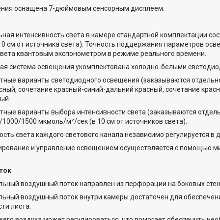
ения оснащена 7-дюймовым сенсорным дисплеем.
ная интенсивность света в камере стандартной комплектации сос
10 см от источника света). Точность поддержания параметров о
вета квантовым экспонометром в режиме реального времени.
ая система освещения укомплектована холодно-белыми светодио
тные варианты светодиодного освещения (заказываются отдельно
сный, сочетание красный-синий-дальний красный, сочетание крас
лый.
тные варианты выбора интенсивности света (заказываются отдел
1000/1500 мкмоль/м²/сек (в 10 см от источников света).
ость света каждого светового канала независимо регулируется в д
рование и управление освещением осуществляется с помощью ми
ток
льный воздушный поток направлен из перфорации на боковых стенк
льный воздушный поток внутри камеры достаточен для обеспечен
ти листа.
жего воздуха может регулироваться, что помогает обеспечить н