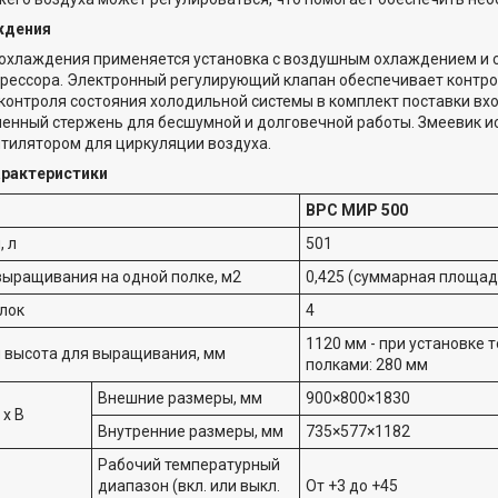
ждения
 охлаждения применяется установка с воздушным охлаждением и с
рессора. Электронный регулирующий клапан обеспечивает контро
 контроля состояния холодильной системы в комплект поставки в
енный стержень для бесшумной и долговечной работы. Змеевик ис
тилятором для циркуляции воздуха.
арактеристики
ВРС МИР 500
 л
501
ыращивания на одной полке, м2
0,425 (суммарная площадь 
лок
4
1120 мм - при установке 
 высота для выращивания, мм
полками: 280 мм
Внешние размеры, мм
900×800×1830
 х В
Внутренние размеры, мм
735×577×1182
Рабочий температурный
диапазон (вкл. или выкл.
От +3 до +45