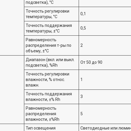
подсветка), °С
Точность регулировки
0,1
температуры, °С
Точность поддержания
0,5
температуры, ±°С
Равномерность
распределения т-ры по
2
объему, ±°С
Диапазон (вкл. или выкл.
От 50 до 90
подсветка), %Rh
Точность регулировки
влажности, % относ.
1
влажн.
Точность поддержания
3
влажности, ±% Rh
Равномерность
распределения
5
влажности, ±%Rh
Тип освещения
Светодиодные или люмин