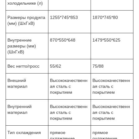
холодильнике (л)
Размеры продукта
1255*745*853
1870*745*80
(мм) (ШxГxВ)
Внутренние
870*550*648
1479*550*625
размеры (мм)
(ШxГxВ)
Вес нетто/гросс
55/62
75/88
Внешний
Высококачественн
Высококачественн
материал
ая сталь с
ая сталь с
покрытием
покрытием
Внутренний
Высококачественн
Высококачественн
материал
ая сталь с
ая сталь с
покрытием
покрытием
Тип охлаждения
прямое
прямое
охлаждение
охлаждение