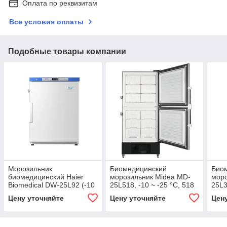
Оплата по реквизитам
Все условия оплаты
Подобные товары компании
Морозильник
Биомедицинский
Био
биомедицинский Haier
морозильник Midea MD-
моро
Biomedical DW-25L92 (-10
25L518, -10 ~ -25 °C, 518
25L3
...-25°C)
л
л
Цену уточняйте
Цену уточняйте
Цен