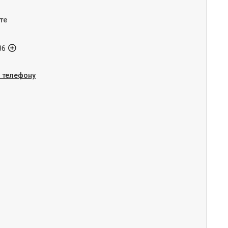
те
36
о телефону