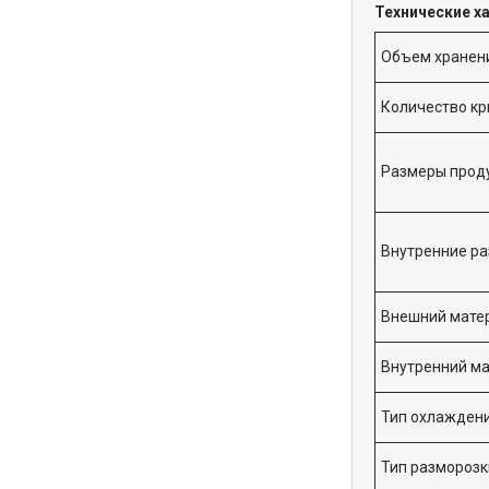
Технические х
Объем хранени
Количество кр
Размеры проду
Внутренние ра
Внешний мате
Внутренний м
Тип охлажден
Тип разморозк