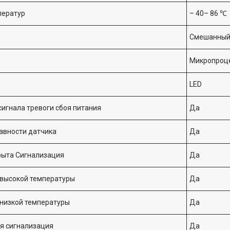
ператур
– 40– 86 ℃
Смешанны
Микропроц
LED
игнала тревоги сбоя питания
Да
авности датчика
Да
рыта Сигнализация
Да
 высокой температуры
Да
низкой температуры
Да
я сигнализация
Да