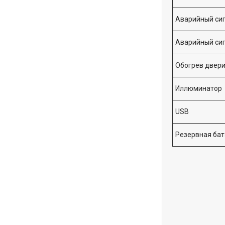
Аварийный си
Аварийный сиг
Обогрев двер
Иллюминатор
USB
Резервная ба