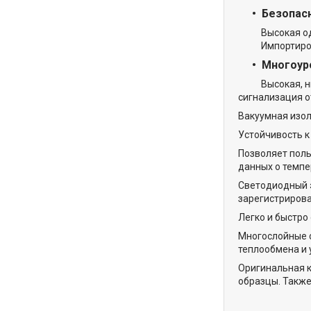
Безопас
Высокая одно
Импортирован
Многоур
Высокая, низк
сигнализация о
Вакуумная изол
Устойчивость к 
Позволяет поль
данных о темпе
Светодиодный э
зарегистрирова
Легко и быстро
Многослойные 
теплообмена и 
Оригинальная к
образцы. Также