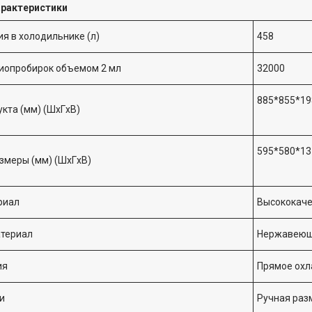
арактеристики
я в холодильнике (л)
458
иопробирок объемом 2 мл
32000
885*855*1
кта (мм) (ШxГxВ)
595*580*13
змеры (мм) (ШxГxВ)
риал
Высококаче
атериал
Нержавеющ
ия
Прямое ох
и
Ручная раз