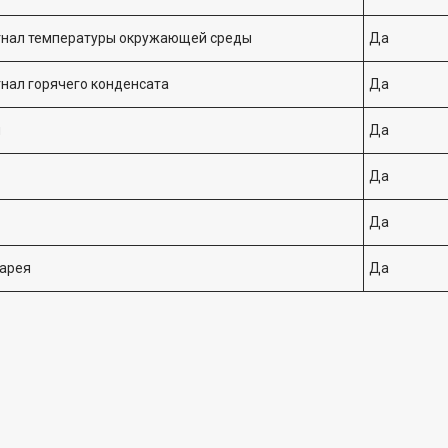
гнал температуры окружающей среды
Да
нал горячего конденсата
Да
и
Да
Да
Да
тарея
Да