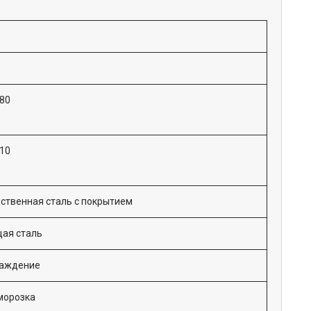
980
10
ственная сталь с покрытием
ая сталь
лаждение
морозка