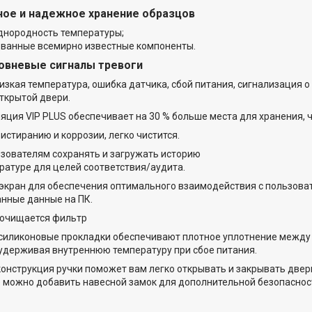
ное и надежное хранение образцов
родность температуры;
ные всемирно известные компоненты.
овневые сигналы тревоги
ая температура, ошибка датчика, сбой питания, сигнализаци
ткрытой двери.
яция VIP PLUS обеспечивает на 30 % больше места для хранения,
истиранию и коррозии, легко чистится.
зователям сохранять и загружать историю
ратуре для целей соответствия/аудита.
кран для обеспечения оптимального взаимодействия с пользоват
нные данные на ПК.
 очищается фильтр
силиконовые прокладки обеспечивают плотное уплотнение между 
удерживая внутреннюю температуру при сбое питания.
онструкция ручки поможет вам легко открывать и закрывать две
 можно добавить навесной замок для дополнительной безопаснос