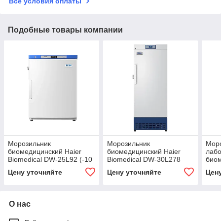
Все условия оплаты
Подобные товары компании
Морозильник
Морозильник
Мор
биомедицинский Haier
биомедицинский Haier
лаб
Biomedical DW-25L92 (-10
Biomedical DW-30L278
биом
...-25°C)
(-10 ...-30°C)
Biom
Цену уточняйте
Цену уточняйте
Цен
(-10
О нас