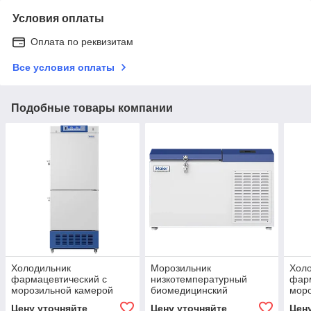
Условия оплаты
Оплата по реквизитам
Все условия оплаты
Подобные товары компании
Холодильник
Морозильник
Хол
фармацевтический с
низкотемпературный
фарм
морозильной камерой
биомедицинский
мор
Haier Biomedical HYCD-
транспортный Haier
Haie
Цену уточняйте
Цену уточняйте
Цен