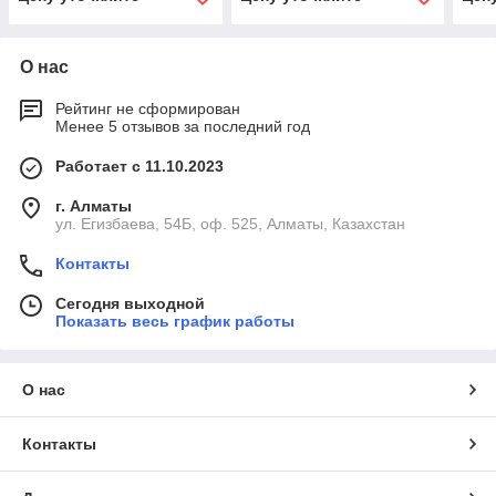
282 (+2… +8°С / -10 …
Biomedical DW-80WZ15,
282A
-40°С)
15 л, -40…-80°С
-40°
(электропитание 220 В AC
/
О нас
Рейтинг не сформирован
Менее 5 отзывов за последний год
Работает с 11.10.2023
г. Алматы
ул. Егизбаева, 54Б, оф. 525, Алматы, Казахстан
Контакты
Сегодня выходной
Показать весь график работы
О нас
Контакты