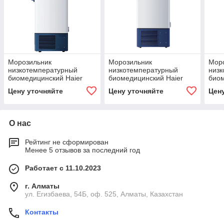
Морозильник
Морозильник
Мор
низкотемпературный
низкотемпературный
низ
биомедицинский Haier
биомедицинский Haier
биом
Biomedical DW-86L388
Biomedical DW-86L338
Bio
Цену уточняйте
Цену уточняйте
Цен
(−40 …−86 °C)
(−40 …−86 °C)
(−40
О нас
Рейтинг не сформирован
Менее 5 отзывов за последний год
Работает с 11.10.2023
г. Алматы
ул. Егизбаева, 54Б, оф. 525, Алматы, Казахстан
Контакты